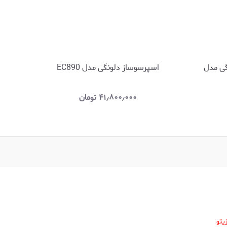
گی مدل
اسپرسوساز دلونگی مدل EC890
اس
۴۱٫۸۰۰٫۰۰۰
تومان
یتو