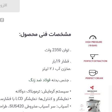
افزو
مشخصات فنی محصول:
. توان 2350 وات
. فشار 19بار
.مخزن آب ۲.۱ لیتر
. جنس بدنه
فولاد ضد زنگ
• سیستم گرمایش: ترموبلاک دوگانه
• نمایشگر و کنترل‌ها: نمایشگر LCD با فشارسنج
• آسیاب: سر آسیاب مخروطی SUS420، طراحی ضد الکتریسیته ساکن، دکمه تنظیم زمان