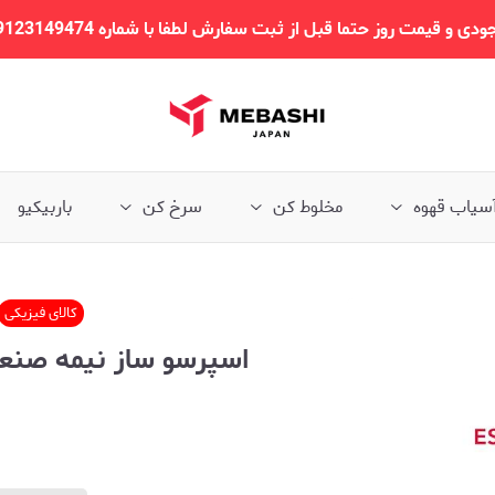
 قیمت روز حتما قبل از ثبت سفارش لطفا با شماره 09123149474 تماس بگیرید.
سیاب قهوه
مخلوط کن
سرخ کن
باربیکیو
کالای فیزیکی
اسپرسو ساز نیمه صنعتی مبا